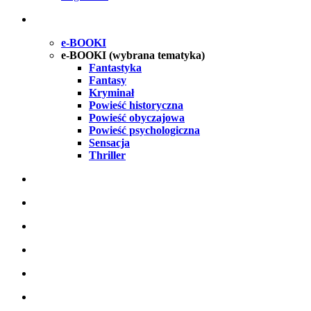
e-BOOKI
e-BOOKI (wybrana tematyka)
Fantastyka
Fantasy
Kryminał
Powieść historyczna
Powieść obyczajowa
Powieść psychologiczna
Sensacja
Thriller