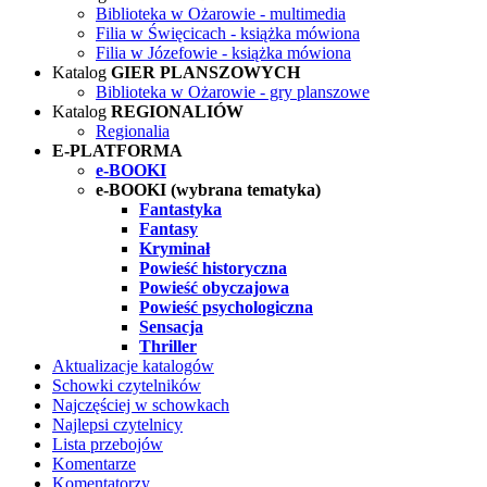
Biblioteka w Ożarowie - multimedia
Filia w Święcicach - książka mówiona
Filia w Józefowie - książka mówiona
Katalog
GIER PLANSZOWYCH
Biblioteka w Ożarowie - gry planszowe
Katalog
REGIONALIÓW
Regionalia
E-PLATFORMA
e-BOOKI
e-BOOKI (wybrana tematyka)
Fantastyka
Fantasy
Kryminał
Powieść historyczna
Powieść obyczajowa
Powieść psychologiczna
Sensacja
Thriller
Aktualizacje katalogów
Schowki czytelników
Najczęściej w schowkach
Najlepsi czytelnicy
Lista przebojów
Komentarze
Komentatorzy