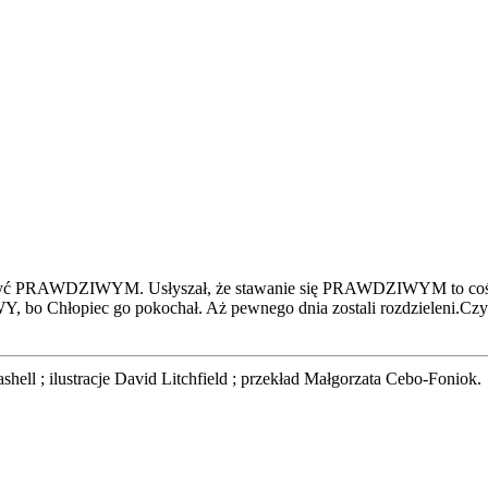
by być PRAWDZIWYM. Usłyszał, że stawanie się PRAWDZIWYM to coś m
WY, bo Chłopiec go pokochał. Aż pewnego dnia zostali rozdzieleni.C
ell ; ilustracje David Litchfield ; przekład Małgorzata Cebo-Foniok.