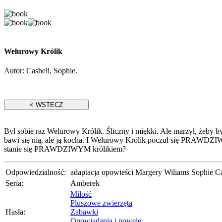
Welurowy Królik
Autor:
Cashell, Sophie.
Był sobie raz Welurowy Królik. Śliczny i miękki. Ale marzył, że
bawi się nią, ale ją kocha. I Welurowy Królik poczuł się PRAWDZI
stanie się PRAWDZIWYM królikiem?
Odpowiedzialność:
adaptacja opowieści Margery Wiliams Sophie Cash
Seria:
Amberek
Miłość
Pluszowe zwierzęta
Hasła:
Zabawki
Opowiadania i nowele