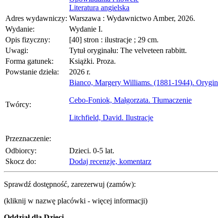
Literatura angielska
Adres wydawniczy:
Warszawa : Wydawnictwo Amber, 2026.
Wydanie:
Wydanie I.
Opis fizyczny:
[40] stron : ilustracje ; 29 cm.
Uwagi:
Tytuł oryginału: The velveteen rabbitt.
Forma gatunek:
Książki. Proza.
Powstanie dzieła:
2026 r.
Bianco, Margery Williams. (1881-1944). Orygin
Cebo-Foniok, Małgorzata. Tłumaczenie
Twórcy:
Litchfield, David. Ilustracje
Przeznaczenie:
Odbiorcy:
Dzieci. 0-5 lat.
Skocz do:
Dodaj recenzje, komentarz
Sprawdź dostępność, zarezerwuj (zamów):
(kliknij w nazwę placówki - więcej informacji)
Oddział dla Dzieci