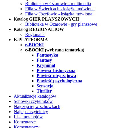
Biblioteka w Ożarowie - multimedia
Filia w Święcicach - książka mówiona
Filia w Józefowie - książka mówiona
Katalog
GIER PLANSZOWYCH
Biblioteka w Ożarowie - gry planszowe
Katalog
REGIONALIÓW
Regionalia
E-PLATFORMA
e-BOOKI
e-BOOKI (wybrana tematyka)
Fantastyka
Fantasy
Kryminał
Powieść historyczna
Powieść obyczajowa
Powieść psychologiczna
Sensacja
Thriller
Aktualizacje katalogów
Schowki czytelników
Najczęściej w schowkach
Najlepsi czytelnicy
Lista przebojów
Komentarze
Komentatorzy