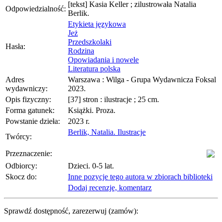
[tekst] Kasia Keller ; zilustrowała Natalia
Odpowiedzialność:
Berlik.
Etykieta językowa
Jeż
Przedszkolaki
Hasła:
Rodzina
Opowiadania i nowele
Literatura polska
Adres
Warszawa : Wilga - Grupa Wydawnicza Foksal
wydawniczy:
2023.
Opis fizyczny:
[37] stron : ilustracje ; 25 cm.
Forma gatunek:
Książki. Proza.
Powstanie dzieła:
2023 r.
Berlik, Natalia. Ilustracje
Twórcy:
Przeznaczenie:
Odbiorcy:
Dzieci. 0-5 lat.
Skocz do:
Inne pozycje tego autora w zbiorach biblioteki
Dodaj recenzje, komentarz
Sprawdź dostępność, zarezerwuj (zamów):