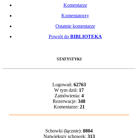
Komentarze
Komentatorzy
Ostatnie komentarze
Powrót do
BIBLIOTEKA
STATYSTYKI
Logowań:
62763
W tym dziś:
17
Zamówienia:
4
Rezerwacje:
348
Komentarze:
21
Schowki (łącznie):
8804
Największy schowek:
313