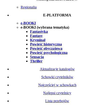
Regionalia
E-PLATFORMA
e-BOOKI
e-BOOKI (wybrana tematyka)
Fantastyka
Fantasy
Kryminał
Powieść historyczna
Powieść obyczajowa
Powieść psychologiczna
Sensacja
Thriller
Aktualizacje katalogów
Schowki czytelników
Najczęściej w schowkach
Najlepsi czytelnicy
Lista przebojów