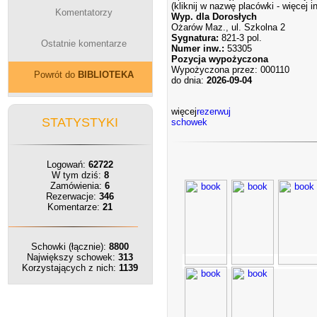
(kliknij w nazwę placówki - więcej i
Komentatorzy
Wyp. dla Dorosłych
Ożarów Maz., ul. Szkolna 2
Sygnatura:
821-3 pol.
Ostatnie komentarze
Numer inw.:
53305
Pozycja wypożyczona
Wypożyczona przez: 000110
Powrót do
BIBLIOTEKA
do dnia:
2026-09-04
więcej
rezerwuj
STATYSTYKI
schowek
Logowań:
62722
W tym dziś:
8
Zamówienia:
6
Rezerwacje:
346
Komentarze:
21
Schowki (łącznie):
8800
Największy schowek:
313
Korzystających z nich:
1139