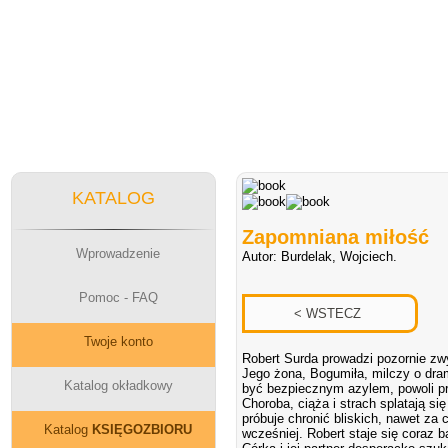
KATALOG
Zapomniana miłość
Wprowadzenie
Autor:
Burdelak, Wojciech.
Pomoc - FAQ
Twoje konto
Robert Surda prowadzi pozornie zwy
Jego żona, Bogumiła, milczy o dram
Katalog okładkowy
być bezpiecznym azylem, powoli pr
Choroba, ciąża i strach splatają si
próbuje chronić bliskich, nawet za 
Katalog
KSIĘGOZBIORU
wcześniej. Robert staje się coraz b