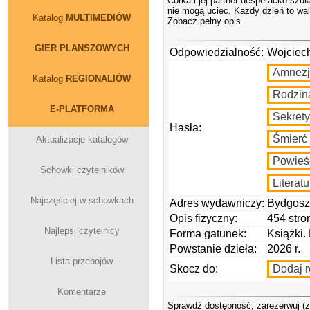
Córka i jej partner desperacko szu
nie mogą uciec. Każdy dzień to walk
Katalog
MULTIMEDIÓW
Zobacz pełny opis
GIER PLANSZOWYCH
Odpowiedzialność:
Wojciech
Amnezj
Katalog
REGIONALIÓW
Rodzin
E-PLATFORMA
Sekrety
Hasła:
Śmierć
Aktualizacje katalogów
Powieś
Schowki czytelników
Literat
Najczęściej w schowkach
Adres wydawniczy:
Bydgoszc
Opis fizyczny:
454 stro
Najlepsi czytelnicy
Forma gatunek:
Książki.
Powstanie dzieła:
2026 r.
Lista przebojów
Skocz do:
Dodaj r
Komentarze
Sprawdź dostępność, zarezerwuj (