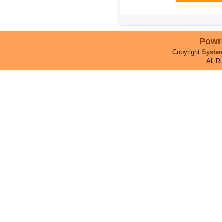
Powr
Copyright
Syste
All R