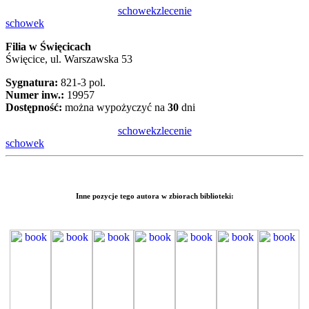
schowek
zlecenie
schowek
Filia w Święcicach
Święcice, ul. Warszawska 53
Sygnatura:
821-3 pol.
Numer inw.:
19957
Dostępność:
można wypożyczyć na
30
dni
schowek
zlecenie
schowek
Inne pozycje tego autora w zbiorach biblioteki: