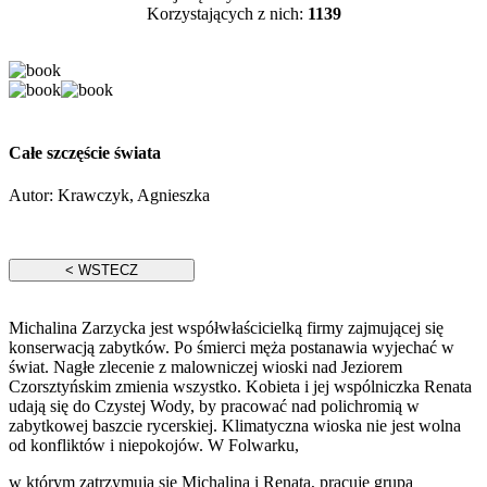
Korzystających z nich:
1139
Całe szczęście świata
Autor:
Krawczyk, Agnieszka
Michalina Zarzycka jest współwłaścicielką firmy zajmującej się
konserwacją zabytków. Po śmierci męża postanawia wyjechać w
świat. Nagłe zlecenie z malowniczej wioski nad Jeziorem
Czorsztyńskim zmienia wszystko. Kobieta i jej wspólniczka Renata
udają się do Czystej Wody, by pracować nad polichromią w
zabytkowej baszcie rycerskiej. Klimatyczna wioska nie jest wolna
od konfliktów i niepokojów. W Folwarku,
w którym zatrzymują się Michalina i Renata, pracuje grupa