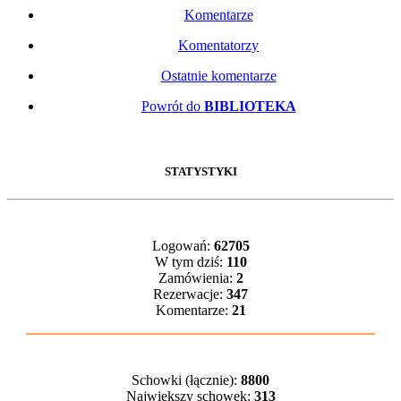
Komentarze
Komentatorzy
Ostatnie komentarze
Powrót do
BIBLIOTEKA
STATYSTYKI
Logowań:
62705
W tym dziś:
110
Zamówienia:
2
Rezerwacje:
347
Komentarze:
21
Schowki (łącznie):
8800
Największy schowek:
313