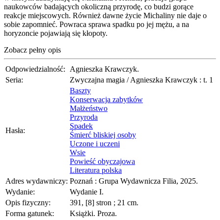
naukowców badających okoliczną przyrodę, co budzi gorące
reakcje miejscowych. Również dawne życie Michaliny nie daje o
sobie zapomnieć. Powraca sprawa spadku po jej mężu, a na
horyzoncie pojawiają się kłopoty.
Zobacz pełny opis
Odpowiedzialność:
Agnieszka Krawczyk.
Seria:
Zwyczajna magia / Agnieszka Krawczyk : t. 1
Baszty
Konserwacja zabytków
Małżeństwo
Przyroda
Spadek
Hasła:
Śmierć bliskiej osoby
Uczone i uczeni
Wsie
Powieść obyczajowa
Literatura polska
Adres wydawniczy:
Poznań : Grupa Wydawnicza Filia, 2025.
Wydanie:
Wydanie I.
Opis fizyczny:
391, [8] stron ; 21 cm.
Forma gatunek:
Książki. Proza.