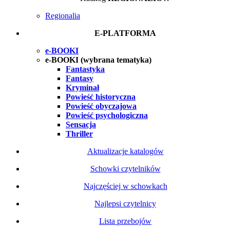
Regionalia
E-PLATFORMA
e-BOOKI
e-BOOKI (wybrana tematyka)
Fantastyka
Fantasy
Kryminał
Powieść historyczna
Powieść obyczajowa
Powieść psychologiczna
Sensacja
Thriller
Aktualizacje katalogów
Schowki czytelników
Najczęściej w schowkach
Najlepsi czytelnicy
Lista przebojów