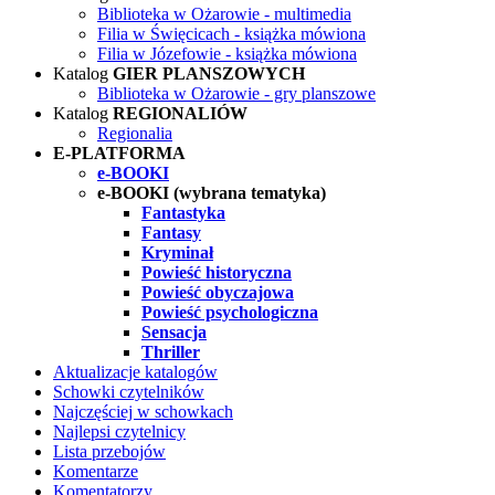
Biblioteka w Ożarowie - multimedia
Filia w Święcicach - książka mówiona
Filia w Józefowie - książka mówiona
Katalog
GIER PLANSZOWYCH
Biblioteka w Ożarowie - gry planszowe
Katalog
REGIONALIÓW
Regionalia
E-PLATFORMA
e-BOOKI
e-BOOKI (wybrana tematyka)
Fantastyka
Fantasy
Kryminał
Powieść historyczna
Powieść obyczajowa
Powieść psychologiczna
Sensacja
Thriller
Aktualizacje katalogów
Schowki czytelników
Najczęściej w schowkach
Najlepsi czytelnicy
Lista przebojów
Komentarze
Komentatorzy