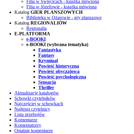
Filia w Święcicach - książka mówiona
Filia w Józefowie - książka mówiona
Katalog
GIER PLANSZOWYCH
Biblioteka w Ożarowie - gry planszowe
Katalog
REGIONALIÓW
Regionalia
E-PLATFORMA
e-BOOKI
e-BOOKI (wybrana tematyka)
Fantastyka
Fantasy
Kryminał
Powieść historyczna
Powieść obyczajowa
Powieść psychologiczna
Sensacja
Thriller
Aktualizacje katalogów
Schowki czytelników
Najczęściej w schowkach
Najlepsi czytelnicy
Lista przebojów
Komentarze
Komentatorzy
Ostatnie komentarze