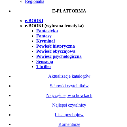
Regionalia
E-PLATFORMA
e-BOOKI
e-BOOKI (wybrana tematyka)
Fantastyka
Fantasy
Kryminał
Powieść historyczna
Powieść obyczajowa
Powieść psychologiczna
Sensacja
Thriller
Aktualizacje katalogów
Schowki czytelników
Najczęściej w schowkach
Najlepsi czytelnicy
Lista przebojów
Komentarze