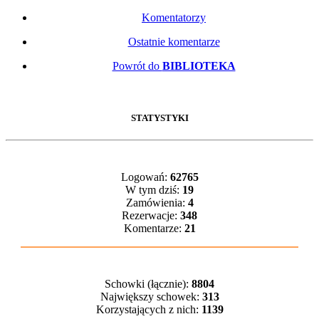
Komentatorzy
Ostatnie komentarze
Powrót do
BIBLIOTEKA
STATYSTYKI
Logowań:
62765
W tym dziś:
19
Zamówienia:
4
Rezerwacje:
348
Komentarze:
21
Schowki (łącznie):
8804
Największy schowek:
313
Korzystających z nich:
1139