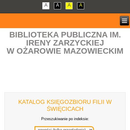
A
A
A
A
BIBLIOTEKA PUBLICZNA IM.
IRENY ZARZYCKIEJ
W OŻAROWIE MAZOWIECKIM
KATALOG KSIĘGOZBIORU FILII W
ŚWIĘCICACH
Przeszukiwanie po indeksie: