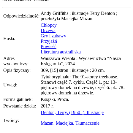
Andy Griffiths ; ilustracje Terry Denton ;
Odpowiedzialność:
przełożyła Maciejka Mazan.
Chłopcy
Drzewa
Gry i zabawy
Hasła:
Przyjaźń
Powieść
Literatura australijska
Adres
Warszawa-Wesoła : Wydawnictwo "Nasza
wydawniczy:
Księgarnia", 2024.
Opis fizyczny:
369, [15] stron : ilustracje ; 20 cm.
Tytuł oryginału: The 91-storey treehouse.
Stanowi część 7. cyklu. Część 1. pt.: 13-
Uwagi:
piętrowy domek na drzewie, część 6. pt.: 78-
piętrowy domek na drzewie.
Forma gatunek:
Książki. Proza.
Powstanie dzieła:
2017 r.
Denton, Terry. (1950- ). Ilustracje
Twórcy:
Mazan, Maciejka. Tłumaczenie