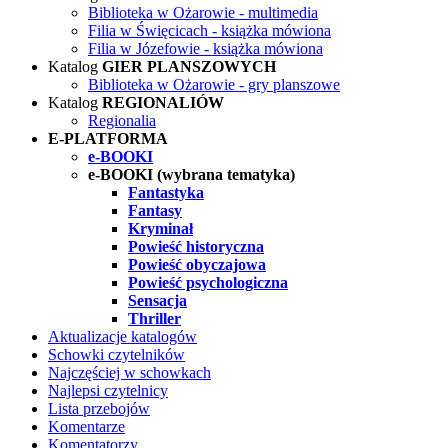
Biblioteka w Ożarowie - multimedia
Filia w Święcicach - książka mówiona
Filia w Józefowie - książka mówiona
Katalog
GIER PLANSZOWYCH
Biblioteka w Ożarowie - gry planszowe
Katalog
REGIONALIÓW
Regionalia
E-PLATFORMA
e-BOOKI
e-BOOKI (wybrana tematyka)
Fantastyka
Fantasy
Kryminał
Powieść historyczna
Powieść obyczajowa
Powieść psychologiczna
Sensacja
Thriller
Aktualizacje katalogów
Schowki czytelników
Najczęściej w schowkach
Najlepsi czytelnicy
Lista przebojów
Komentarze
Komentatorzy