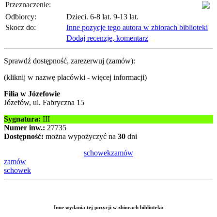
Przeznaczenie:
Odbiorcy:
Dzieci. 6-8 lat. 9-13 lat.
Skocz do:
Inne pozycje tego autora w zbiorach biblioteki
Dodaj recenzje, komentarz
Sprawdź dostępność, zarezerwuj (zamów):
(kliknij w nazwę placówki - więcej informacji)
Filia w Józefowie
Józefów, ul. Fabryczna 15
Sygnatura:
III
Numer inw.:
27735
Dostępność:
można wypożyczyć na
30
dni
schowek
zamów
zamów
schowek
Inne wydania tej pozycji w zbiorach biblioteki: