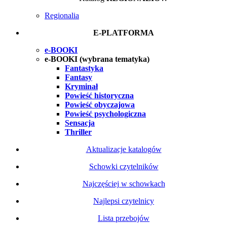
Regionalia
E-PLATFORMA
e-BOOKI
e-BOOKI (wybrana tematyka)
Fantastyka
Fantasy
Kryminał
Powieść historyczna
Powieść obyczajowa
Powieść psychologiczna
Sensacja
Thriller
Aktualizacje katalogów
Schowki czytelników
Najczęściej w schowkach
Najlepsi czytelnicy
Lista przebojów