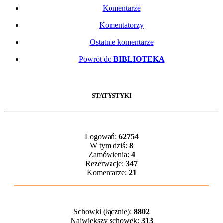
Komentarze
Komentatorzy
Ostatnie komentarze
Powrót do
BIBLIOTEKA
STATYSTYKI
Logowań:
62754
W tym dziś:
8
Zamówienia:
4
Rezerwacje:
347
Komentarze:
21
Schowki (łącznie):
8802
Największy schowek:
313