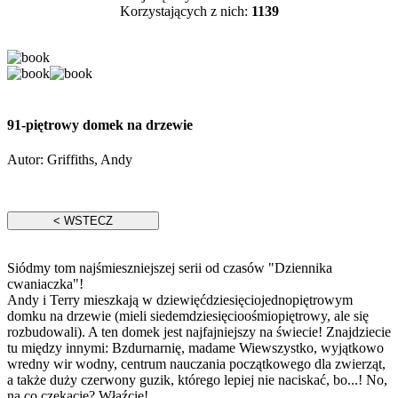
Korzystających z nich:
1139
91-piętrowy domek na drzewie
Autor:
Griffiths, Andy
Siódmy tom najśmieszniejszej serii od czasów "Dziennika
cwaniaczka"!
Andy i Terry mieszkają w dziewięćdziesięciojednopiętrowym
domku na drzewie (mieli siedemdziesięcioośmiopiętrowy, ale się
rozbudowali). A ten domek jest najfajniejszy na świecie! Znajdziecie
tu między innymi: Bzdurnarnię, madame Wiewszystko, wyjątkowo
wredny wir wodny, centrum nauczania początkowego dla zwierząt,
a także duży czerwony guzik, którego lepiej nie naciskać, bo...! No,
na co czekacie? Właźcie!