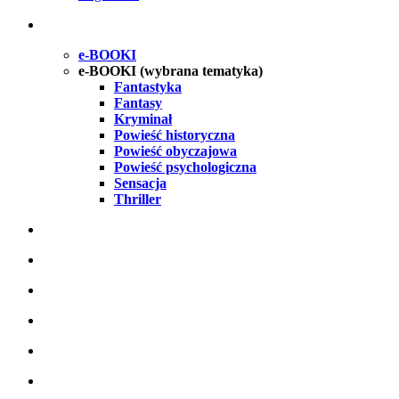
e-BOOKI
e-BOOKI (wybrana tematyka)
Fantastyka
Fantasy
Kryminał
Powieść historyczna
Powieść obyczajowa
Powieść psychologiczna
Sensacja
Thriller