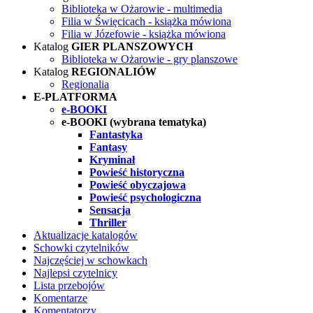
Biblioteka w Ożarowie - multimedia
Filia w Święcicach - książka mówiona
Filia w Józefowie - książka mówiona
Katalog
GIER PLANSZOWYCH
Biblioteka w Ożarowie - gry planszowe
Katalog
REGIONALIÓW
Regionalia
E-PLATFORMA
e-BOOKI
e-BOOKI (wybrana tematyka)
Fantastyka
Fantasy
Kryminał
Powieść historyczna
Powieść obyczajowa
Powieść psychologiczna
Sensacja
Thriller
Aktualizacje katalogów
Schowki czytelników
Najczęściej w schowkach
Najlepsi czytelnicy
Lista przebojów
Komentarze
Komentatorzy