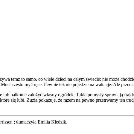
ywa teraz to samo, co wiele dzieci na całym świecie: nie może chodzić
. Musi często myć ręce. Pewnie też nie pojedzie na wakacje. Ale prze
ie lub balkonie założyć własny ogródek. Takie pomysły sprawiają fraj
tóre się lubi. Zuzia pokazuje, że razem na pewno przetrwamy ten trud
rrissen ; tłumaczyła Emilia Kledzik.