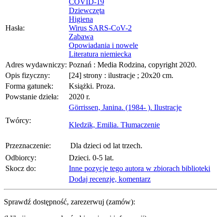
COVID-19
Dziewczęta
Higiena
Hasła:
Wirus SARS-CoV-2
Zabawa
Opowiadania i nowele
Literatura niemiecka
Adres wydawniczy:
Poznań : Media Rodzina, copyright 2020.
Opis fizyczny:
[24] strony : ilustracje ; 20x20 cm.
Forma gatunek:
Książki. Proza.
Powstanie dzieła:
2020 r.
Görrissen, Janina. (1984- ). Ilustracje
Twórcy:
Kledzik, Emilia. Tłumaczenie
Przeznaczenie:
Dla dzieci od lat trzech.
Odbiorcy:
Dzieci. 0-5 lat.
Skocz do:
Inne pozycje tego autora w zbiorach biblioteki
Dodaj recenzje, komentarz
Sprawdź dostępność, zarezerwuj (zamów):