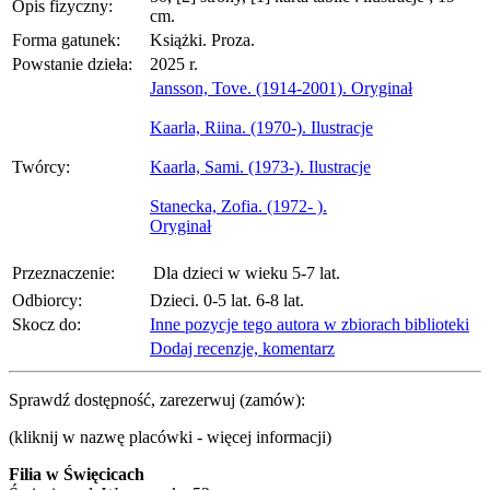
Opis fizyczny:
cm.
Forma gatunek:
Książki. Proza.
Powstanie dzieła:
2025 r.
Jansson, Tove. (1914-2001). Oryginał
Kaarla, Riina. (1970-). Ilustracje
Twórcy:
Kaarla, Sami. (1973-). Ilustracje
Stanecka, Zofia. (1972- ).
Oryginał
Przeznaczenie:
Dla dzieci w wieku 5-7 lat.
Odbiorcy:
Dzieci. 0-5 lat. 6-8 lat.
Skocz do:
Inne pozycje tego autora w zbiorach biblioteki
Dodaj recenzje, komentarz
Sprawdź dostępność, zarezerwuj (zamów):
(kliknij w nazwę placówki - więcej informacji)
Filia w Święcicach