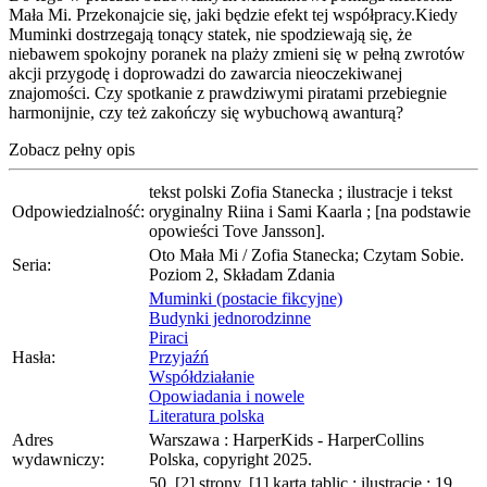
Mała Mi. Przekonajcie się, jaki będzie efekt tej współpracy.Kiedy
Muminki dostrzegają tonący statek, nie spodziewają się, że
niebawem spokojny poranek na plaży zmieni się w pełną zwrotów
akcji przygodę i doprowadzi do zawarcia nieoczekiwanej
znajomości. Czy spotkanie z prawdziwymi piratami przebiegnie
harmonijnie, czy też zakończy się wybuchową awanturą?
Zobacz pełny opis
tekst polski Zofia Stanecka ; ilustracje i tekst
Odpowiedzialność:
oryginalny Riina i Sami Kaarla ; [na podstawie
opowieści Tove Jansson].
Oto Mała Mi / Zofia Stanecka; Czytam Sobie.
Seria:
Poziom 2, Składam Zdania
Muminki (postacie fikcyjne)
Budynki jednorodzinne
Piraci
Hasła:
Przyjaźń
Współdziałanie
Opowiadania i nowele
Literatura polska
Adres
Warszawa : HarperKids - HarperCollins
wydawniczy:
Polska, copyright 2025.
50, [2] strony, [1] karta tablic : ilustracje ; 19