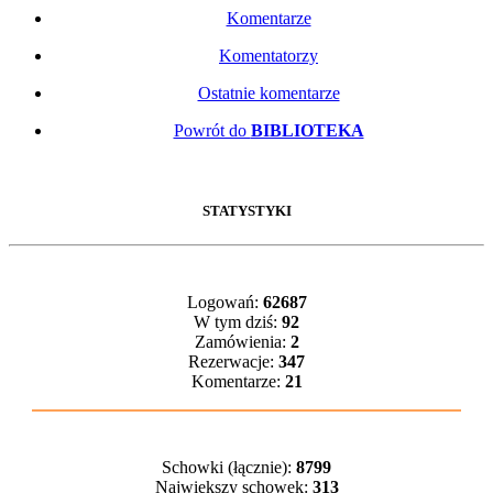
Komentarze
Komentatorzy
Ostatnie komentarze
Powrót do
BIBLIOTEKA
STATYSTYKI
Logowań:
62687
W tym dziś:
92
Zamówienia:
2
Rezerwacje:
347
Komentarze:
21
Schowki (łącznie):
8799
Największy schowek:
313