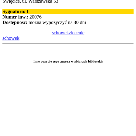
Święcice, ul. Warszawska 53
Sygnatura:
I
Numer inw.:
20076
Dostępność:
można wypożyczyć na
30
dni
schowek
zlecenie
schowek
Inne pozycje tego autora w zbiorach biblioteki: