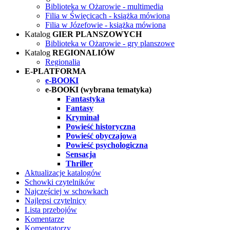
Biblioteka w Ożarowie - multimedia
Filia w Święcicach - książka mówiona
Filia w Józefowie - książka mówiona
Katalog
GIER PLANSZOWYCH
Biblioteka w Ożarowie - gry planszowe
Katalog
REGIONALIÓW
Regionalia
E-PLATFORMA
e-BOOKI
e-BOOKI (wybrana tematyka)
Fantastyka
Fantasy
Kryminał
Powieść historyczna
Powieść obyczajowa
Powieść psychologiczna
Sensacja
Thriller
Aktualizacje katalogów
Schowki czytelników
Najczęściej w schowkach
Najlepsi czytelnicy
Lista przebojów
Komentarze
Komentatorzy