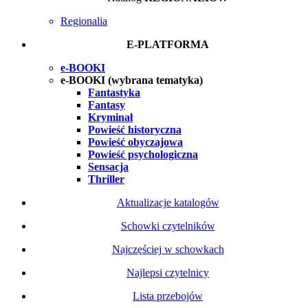
Regionalia
E-PLATFORMA
e-BOOKI
e-BOOKI (wybrana tematyka)
Fantastyka
Fantasy
Kryminał
Powieść historyczna
Powieść obyczajowa
Powieść psychologiczna
Sensacja
Thriller
Aktualizacje katalogów
Schowki czytelników
Najczęściej w schowkach
Najlepsi czytelnicy
Lista przebojów