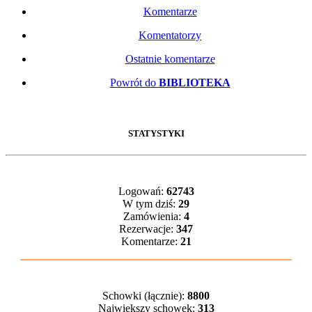
Komentarze
Komentatorzy
Ostatnie komentarze
Powrót do
BIBLIOTEKA
STATYSTYKI
Logowań:
62743
W tym dziś:
29
Zamówienia:
4
Rezerwacje:
347
Komentarze:
21
Schowki (łącznie):
8800
Największy schowek:
313