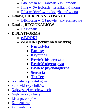
Biblioteka w Ożarowie - multimedia
Filia w Święcicach - książka mówiona
Filia w Józefowie - książka mówiona
Katalog
GIER PLANSZOWYCH
Biblioteka w Ożarowie - gry planszowe
Katalog
REGIONALIÓW
Regionalia
E-PLATFORMA
e-BOOKI
e-BOOKI (wybrana tematyka)
Fantastyka
Fantasy
Kryminał
Powieść historyczna
Powieść obyczajowa
Powieść psychologiczna
Sensacja
Thriller
Aktualizacje katalogów
Schowki czytelników
Najczęściej w schowkach
Najlepsi czytelnicy
Lista przebojów
Komentarze
Komentatorzy