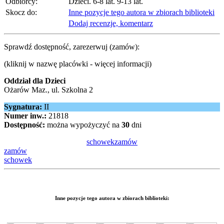
Odbiorcy:
Dzieci. 6-8 lat. 9-13 lat.
Skocz do:
Inne pozycje tego autora w zbiorach biblioteki
Dodaj recenzje, komentarz
Sprawdź dostępność, zarezerwuj (zamów):
(kliknij w nazwę placówki - więcej informacji)
Oddział dla Dzieci
Ożarów Maz., ul. Szkolna 2
Sygnatura:
II
Numer inw.:
21818
Dostępność:
można wypożyczyć na
30
dni
schowek
zamów
zamów
schowek
Inne pozycje tego autora w zbiorach biblioteki: