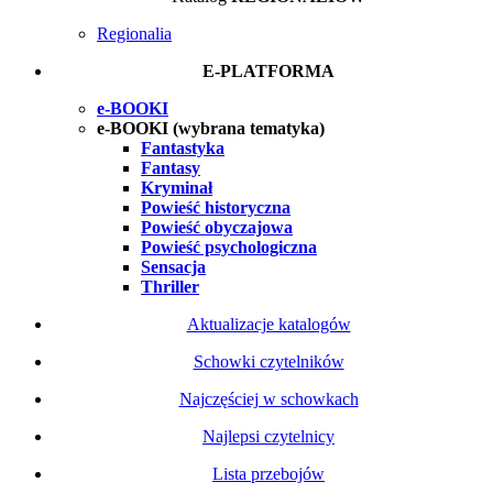
Regionalia
E-PLATFORMA
e-BOOKI
e-BOOKI (wybrana tematyka)
Fantastyka
Fantasy
Kryminał
Powieść historyczna
Powieść obyczajowa
Powieść psychologiczna
Sensacja
Thriller
Aktualizacje katalogów
Schowki czytelników
Najczęściej w schowkach
Najlepsi czytelnicy
Lista przebojów