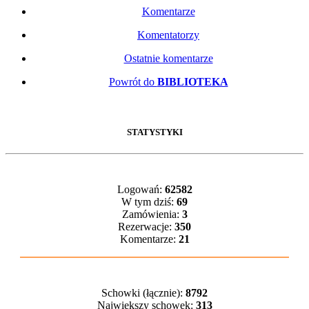
Komentarze
Komentatorzy
Ostatnie komentarze
Powrót do
BIBLIOTEKA
STATYSTYKI
Logowań:
62582
W tym dziś:
69
Zamówienia:
3
Rezerwacje:
350
Komentarze:
21
Schowki (łącznie):
8792
Największy schowek:
313