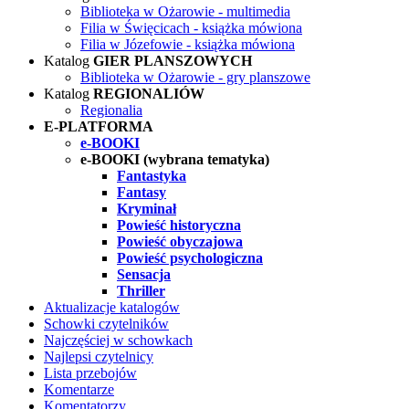
Biblioteka w Ożarowie - multimedia
Filia w Święcicach - książka mówiona
Filia w Józefowie - książka mówiona
Katalog
GIER PLANSZOWYCH
Biblioteka w Ożarowie - gry planszowe
Katalog
REGIONALIÓW
Regionalia
E-PLATFORMA
e-BOOKI
e-BOOKI (wybrana tematyka)
Fantastyka
Fantasy
Kryminał
Powieść historyczna
Powieść obyczajowa
Powieść psychologiczna
Sensacja
Thriller
Aktualizacje katalogów
Schowki czytelników
Najczęściej w schowkach
Najlepsi czytelnicy
Lista przebojów
Komentarze
Komentatorzy