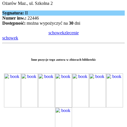
Ożarów Maz., ul. Szkolna 2
Sygnatura:
II
Numer inw.:
22446
Dostępność:
można wypożyczyć na
30
dni
schowek
zlecenie
schowek
Inne pozycje tego autora w zbiorach biblioteki: