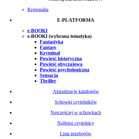
Regionalia
E-PLATFORMA
e-BOOKI
e-BOOKI (wybrana tematyka)
Fantastyka
Fantasy
Kryminał
Powieść historyczna
Powieść obyczajowa
Powieść psychologiczna
Sensacja
Thriller
Aktualizacje katalogów
Schowki czytelników
Najczęściej w schowkach
Najlepsi czytelnicy
Lista przebojów