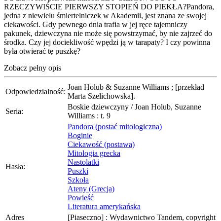
RZECZYWIŚCIE PIERWSZY STOPIEŃ DO PIEKŁA?Pandora,
jedna z niewielu śmiertelniczek w Akademii, jest znana ze swojej
ciekawości. Gdy pewnego dnia trafia w jej ręce tajemniczy
pakunek, dziewczyna nie może się powstrzymać, by nie zajrzeć do
środka. Czy jej dociekliwość wpędzi ją w tarapaty? I czy powinna
była otwierać tę puszkę?
Zobacz pełny opis
Joan Holub & Suzanne Williams ; [przekład
Odpowiedzialność:
Marta Szelichowska].
Boskie dziewczyny / Joan Holub, Suzanne
Seria:
Williams : t. 9
Pandora (postać mitologiczna)
Boginie
Ciekawość (postawa)
Mitologia grecka
Nastolatki
Hasła:
Puszki
Szkoła
Ateny (Grecja)
Powieść
Literatura amerykańska
Adres
[Piaseczno] : Wydawnictwo Tandem, copyright