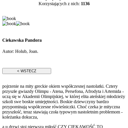
Korzystających z nich:
1136
Ciekawska Pandora
Autor:
Holub, Joan.
pojrzenie na mity greckie okiem współczesnej nastolatki. Cztery
przyszłe gwiazdy Olimpu - Atena, Persefona, Afrodyta i Artemida -
uczą się w Akademii Olimpijskiej, w której elita ateńskiej młodzieży
szkoli swe boskie umiejętności. Boskie dziewczyny bardzo
przypominają współczesne rówieśniczki. Choć czeka je mityczna
przyszłość, teraz stawiają czoła typowym nastoletnim problemom -
koleżanka dokucza,
a u drzwi stoi pierwsza miłość.CZY CIEKAWOŚĆ TO