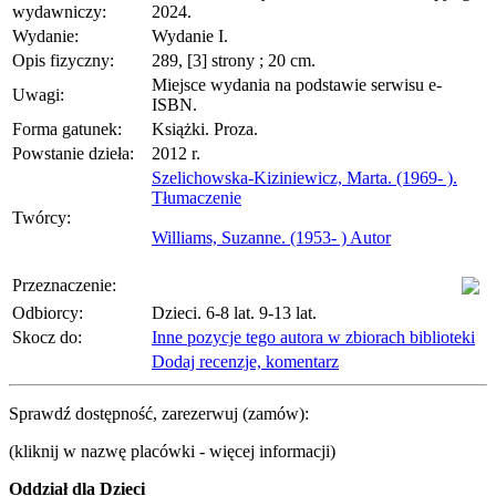
wydawniczy:
2024.
Wydanie:
Wydanie I.
Opis fizyczny:
289, [3] strony ; 20 cm.
Miejsce wydania na podstawie serwisu e-
Uwagi:
ISBN.
Forma gatunek:
Książki. Proza.
Powstanie dzieła:
2012 r.
Szelichowska-Kiziniewicz, Marta. (1969- ).
Tłumaczenie
Twórcy:
Williams, Suzanne. (1953- ) Autor
Przeznaczenie:
Odbiorcy:
Dzieci. 6-8 lat. 9-13 lat.
Skocz do:
Inne pozycje tego autora w zbiorach biblioteki
Dodaj recenzje, komentarz
Sprawdź dostępność, zarezerwuj (zamów):
(kliknij w nazwę placówki - więcej informacji)
Oddział dla Dzieci